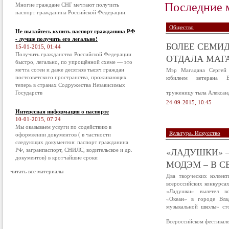
Последние 
Многие граждане СНГ мечтают получить
паспорт гражданина Российской Федерации.
Общество
Не пытайтесь купить паспорт гражданина РФ
- лучше получить его легально!
БОЛЕЕ СЕМИД
15-01-2015, 01:44
Получить гражданство Российской Федерации
ОТДАЛА МАГА
быстро, легально, по упрощённой схеме — это
мечта сотен и даже десятков тысяч граждан
Мэр Магадана Сергей 
постсоветского пространства, проживающих
юбилеем ветерана В
теперь в странах Содружества Независимых
Государств
труженицу тыла Алексан
24-09-2015, 10:45
Интересная информация о паспорте
10-01-2015, 07:24
Мы оказываем услуги по содействию в
Культура. Искусство
оформлении документов ( в частности
следующих документов: паспорт гражданина
«ЛАДУШКИ» –
РФ, загранпаспорт, СНИЛС, водительское и др.
документов) в кротчайшие сроки
МОДЭМ – В С
читать все материалы
Два творческих коллек
всероссийских конкурса
«Ладушки» вылетел в
«Океан» в городе Вла
музыкальной школы» ст
Всероссийском фестивал