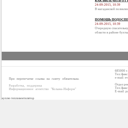
КАК ВЫЛЕЧИТЬ ОТ
24-09-2015, 10:39
В магаданской поликли
ПОМОЩЬ ПОДОСПЕ
24-09-2015, 10:39
Очередную спасательну
области в районе бухты
685000 г
Тел./факс
e-mail: e
При перепечатке ссылка на газету обязательна.
Отдел ре
Разработка, поддержка
Тел./факс
Информационное агентство "Колыма-Информ"
E-mail: p
куплю тепловентилятор