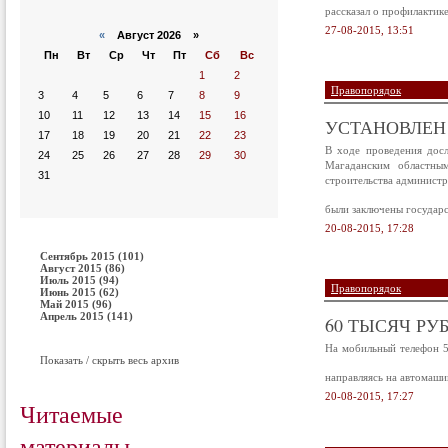
рассказал о профилактик
27-08-2015, 13:51
«
Август 2026 »
Пн
Вт
Ср
Чт
Пт
Сб
Вс
1
2
Правопорядок
3
4
5
6
7
8
9
10
11
12
13
14
15
16
УСТАНОВЛЕН 
17
18
19
20
21
22
23
В ходе проведения дос
24
25
26
27
28
29
30
Магаданским областным
31
строительства админист
были заключены государ
20-08-2015, 17:28
Сентябрь 2015 (101)
Август 2015 (86)
Июль 2015 (94)
Правопорядок
Июнь 2015 (62)
Май 2015 (96)
Апрель 2015 (141)
60 ТЫСЯЧ Р
На мобильный телефон 5
Показать / скрыть весь архив
направляясь на автомаши
20-08-2015, 17:27
Читаемые
материалы