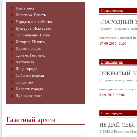
Наш город
Правопорядок
Политика. Власть
«НАРОДНЫЙ У
Городское хозяйство
Культура. Искусство
Лучшего из лучших выби
Образование. Наука
участковый», который пр
История. Память
17-09-2015, 11:05
Правопорядок
Однако. Резонанс
Актуально
Правопорядок
Лица города
ОТКРЫТЫЙ ВЗГ
Событие недели
С целью культурно-эст
Общество
Новости города
ежегодного фотоконкурс
3-09-2015, 22:06
Духовное поле
Правопорядок
Газетный архив
НЕ ДАЙ СЕБЯ
В УМВД России по Магад