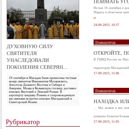
ПОЙМАТЬ УГ
Ночью 16 сентября в де
Маркса в областном цен
24-09-2015, 10:37
Правопорядок
ДУХОВНУЮ СИЛУ
ОТКРОЙТЕ, П
СВЯТИТЕЛЯ
УНАСЛЕДОВАЛИ
В УМВД России по Магад
ПОКОЛЕНИЯ СЕВЕРЯН...
территории Магаданской
17-09-2015, 11:06
19 сентября в Магадан были принесены честные
мощи святителя Иннокентия Московского,
Апостола Дальнего Востока и Сибири и
Америки. Мощи в Колымскую столицу доставил
Правопорядок
епископ Якутский и Ленский Роман. В
аэропорту владыку Романа и сопровождаемую
им святыню встретил епископ Магаданский и
НАХОДКА ИЛ
Синегорский Иоанн.
… Мы живем в век новы
доверять бумагам больше
Рубрикатор
17-09-2015, 11:05